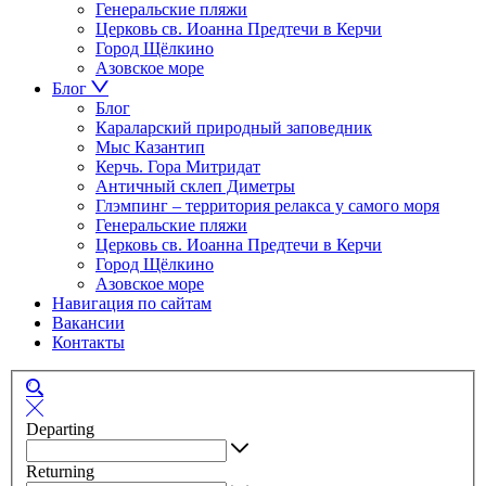
Генеральские пляжи
Церковь св. Иоанна Предтечи в Керчи
Город Щёлкино
Азовское море
Блог
Блог
Караларский природный заповедник
Мыс Казантип
Керчь. Гора Митридат
Античный склеп Диметры
Глэмпинг – территория релакса у самого моря
Генеральские пляжи
Церковь св. Иоанна Предтечи в Керчи
Город Щёлкино
Азовское море
Навигация по сайтам
Вакансии
Контакты
Departing
Returning