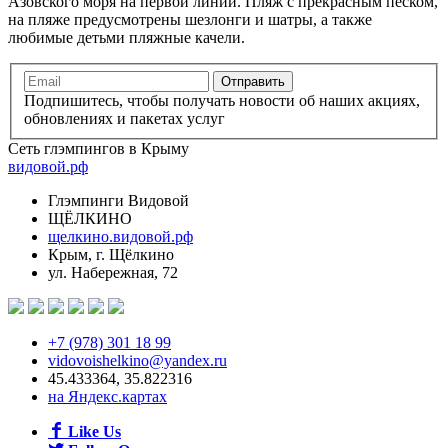
Азовского моря на первой линии. Пляж с прекрасным песком,
на пляже предусмотрены шезлонги и шатры, а также
любимые детьми пляжные качели.
Подпишитесь, чтобы получать новости об наших акциях,
обновлениях и пакетах услуг
Сеть глэмпингов в Крыму
видовой.рф
Глэмпинги Видовой
ЩЁЛКИНО
щелкино.видовой.рф
Крым, г. Щёлкино
ул. Набережная, 72
+7 (978) 301 18 99
vidovoishelkino@yandex.ru
45.433364, 35.822316
на Яндекс.картах
Like Us