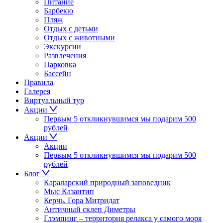
Питание
Барбекю
Пляж
Отдых с детьми
Отдых с животными
Экскурсии
Развлечения
Парковка
Бассейн
Правила
Галерея
Виртуальный тур
Акции
Первым 5 откликнувшимся мы подарим 500
рублей
Акции
Акции
Первым 5 откликнувшимся мы подарим 500
рублей
Блог
Караларский природный заповедник
Мыс Казантип
Керчь. Гора Митридат
Античный склеп Диметры
Глэмпинг – территория релакса у самого моря