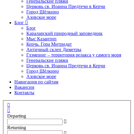
Генеральские пляжи
Церковь св. Иоанна Предтечи в Керчи
Город Щёлкино
Азовское море
Блог
Блог
Караларский природный заповедник
Мыс Казантип
Керчь. Гора Митридат
Античный склеп Диметры
Глэмпинг – территория релакса у самого моря
Генеральские пляжи
Церковь св. Иоанна Предтечи в Керчи
Город Щёлкино
Азовское море
Навигация по сайтам
Вакансии
Контакты
Departing
Returning