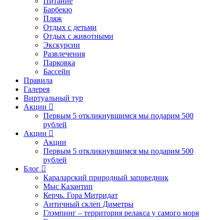
Питание
Барбекю
Пляж
Отдых с детьми
Отдых с животными
Экскурсии
Развлечения
Парковка
Бассейн
Правила
Галерея
Виртуальный тур
Акции
Первым 5 откликнувшимся мы подарим 500
рублей
Акции
Акции
Первым 5 откликнувшимся мы подарим 500
рублей
Блог
Караларский природный заповедник
Мыс Казантип
Керчь. Гора Митридат
Античный склеп Диметры
Глэмпинг – территория релакса у самого моря